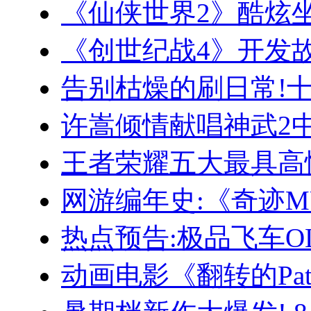
《仙侠世界2》酷炫坐
《创世纪战4》开发
告别枯燥的刷日常!
许嵩倾情献唱神武2
王者荣耀五大最具高
网游编年史:《奇迹M
热点预告:极品飞车O
动画电影《翻转的Pat