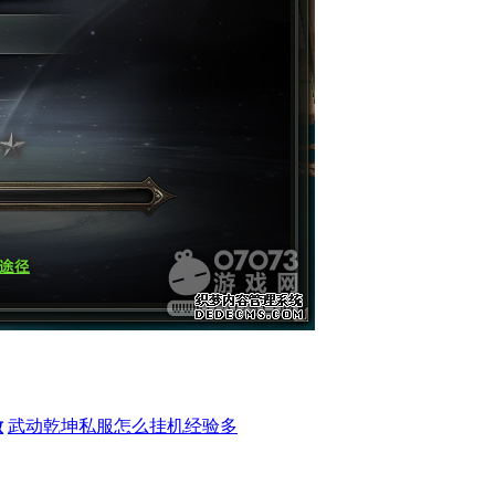
做
武动乾坤私服怎么挂机经验多