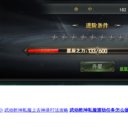
小
武动乾坤私服上古神录打法攻略
武动乾坤私服渡劫任务怎么