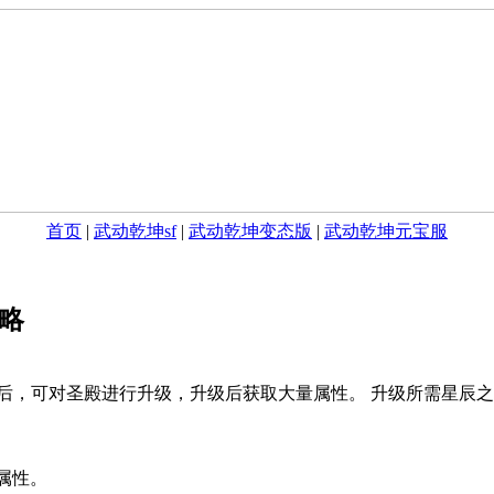
首页
|
武动乾坤sf
|
武动乾坤变态版
|
武动乾坤元宝服
略
后，可对圣殿进行升级，升级后获取大量属性。 升级所需星辰
属性。